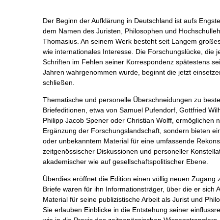
Der Beginn der Aufklärung in Deutschland ist aufs Engst
dem Namen des Juristen, Philosophen und Hochschullehr
Thomasius. An seinem Werk besteht seit Langem großes i
wie internationales Interesse. Die Forschungslücke, die j
Schriften im Fehlen seiner Korrespondenz spätestens se
Jahren wahrgenommen wurde, beginnt die jetzt einsetze
schließen.
Thematische und personelle Überschneidungen zu best
Briefeditionen, etwa von Samuel Pufendorf, Gottfried Wil
Philipp Jacob Spener oder Christian Wolff, ermöglichen n
Ergänzung der Forschungslandschaft, sondern bieten ei
oder unbekanntem Material für eine umfassende Rekonst
zeitgenössischer Diskussionen und personeller Konstella
akademischer wie auf gesellschaftspolitischer Ebene.
Überdies eröffnet die Edition einen völlig neuen Zugang
Briefe waren für ihn Informationsträger, über die er sic
Material für seine publizistische Arbeit als Jurist und Phi
Sie erlauben Einblicke in die Entstehung seiner einflussr