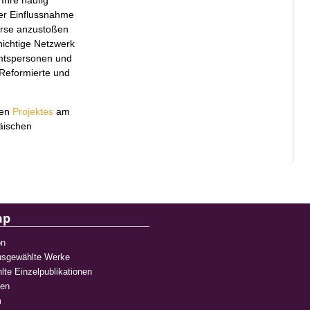
 Ihre häufig
der Einflussnahme
urse anzustoßen
chichtige Netzwerk
Amtspersonen und
, Reformierte und
ten
Projektes
am
päischen
ap
on
Ausgewählte Werke
te Einzelpublikationen
ien
m