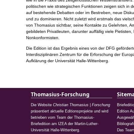
wie in die Praxis des zeitgenössischen Wissenstransfers.
politischen wie strategischen Funktionen zeigen sich in 
auf bestehende Debatten oder im Bestreben, neue Disk
und zu dominieren. Nicht zuletzt wird erstmals das viels
von Thomasius sichtbar, seine Kontakte zu Gelehrten, 
gebildeten Privatleuten, darunter auffällig viele Pietisten
Nonkonformisten.
Die Edition ist das Ergebnis eines von der DFG geförder
Interdisziplinären Zentrum für die Erforschung der Euro
Aufklärung der Universität Halle-Wittenberg.
Thomasius-Forschung
Sitem
Die Website
Christian Thomasius | Forschung
Briefediti
präsentiert aktuelle Editionsprojekte und wird
Edition 
betrieben vom Team der Thomasius-
Ausgewähl
Briefedition am IZEA der Martin-Luther-
Bibliograf
Universität Halle-Wittenberg.
Das Tea