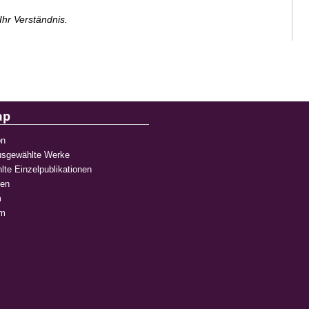
Ihr Verständnis.
ap
on
Ausgewählte Werke
te Einzelpublikationen
ien
m
um